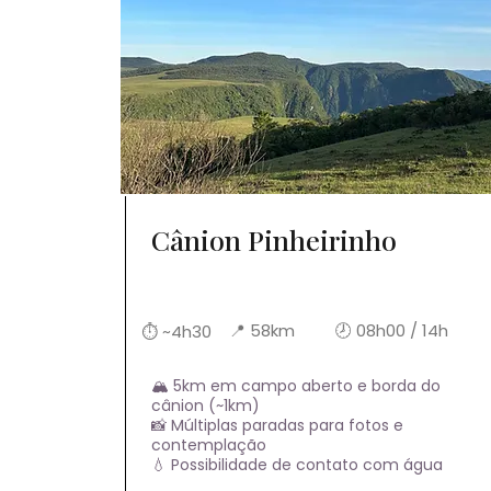
Cânion Pinheirinho
📍 58km
🕗 08h00 / 14h
⏱ ~4h30
🏔️ 5km em campo aberto e borda do
cânion (~1km)
📸 Múltiplas paradas para fotos e
contemplação
💧 Possibilidade de contato com água