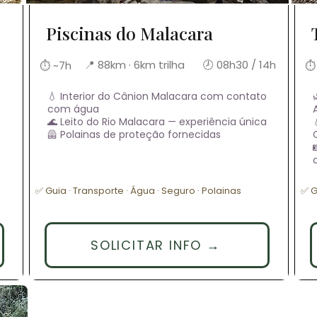
Piscinas do Malacara
📍 88km · 6km trilha
🕗 08h30 / 14h
⏱ ~7h
⏱
💧 Interior do Cânion Malacara com contato
com água
🌊 Leito do Rio Malacara — experiência única
🦺 Polainas de proteção fornecidas
✅ Guia · Transporte · Água · Seguro · Polainas
✅ G
SOLICITAR INFO →