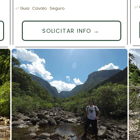
✅ 
✅ Guia · Cavalo · Seguro
SOLICITAR INFO →