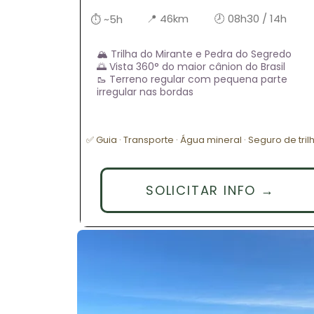
📍 46km
🕗 08h30 / 14h
⏱ ~5h
🏔️ Trilha do Mirante e Pedra do Segredo
🌅 Vista 360° do maior cânion do Brasil
🥾 Terreno regular com pequena parte
irregular nas bordas
✅ Guia · Transporte · Água mineral · Seguro de tril
SOLICITAR INFO →