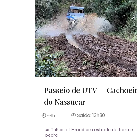
Passeio de UTV — Cachoei
do Nassucar
🕗 Saída: 13h30
⏱ ~3h
🚙 Trilhas off-road em estrada de terra e
pedra