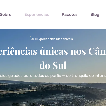
Sobre
Experiências
Pacotes
Blog
🌿 11 Experiências Disponíveis
riências únicas nos Câ
do Sul
eios guiados para todos os perfis — do tranquilo ao inten