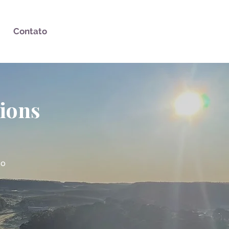
Contato
nions
so