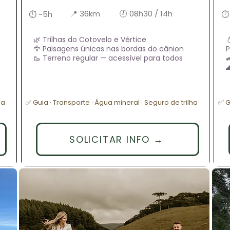
📍 36km
🕗 08h30 / 14h
⏱ ~5h
⏱
🌿 Trilhas do Cotovelo e Vértice

🦅 Paisagens únicas nas bordas do cânion
P
🥾 Terreno regular — acessível para todos


ha
✅ Guia · Transporte · Água mineral · Seguro de trilha
✅ G
SOLICITAR INFO →