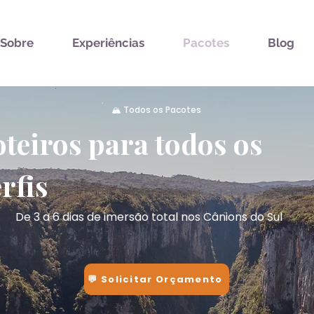
Sobre
Experiências
Pacotes
Blog
🏔️ Todos os Pacotes
teiros para todos os
rfis
De 3 a 6 dias de imersão total nos Cânions do Sul
💬 Solicitar Orçamento