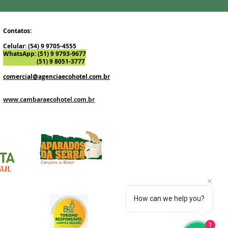
Contatos:
Celular: (54) 9 9705-4555
WhatsApp: (51) 9 9793-9677
(51) 9 8051-3777
comercial@agenciaecohotel.com.br
www.agenciaecohotel.com.br
www.cambaraecohotel.com.br
How can we help you?
1