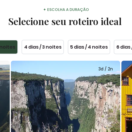
✦ ESCOLHA A DURAÇÃO
Selecione seu roteiro ideal
2 noites
4 dias / 3 noites
5 dias / 4 noites
6 dias 
2n
3d / 2n