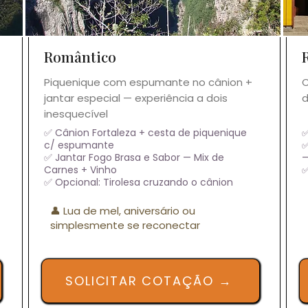
Romântico
Piquenique com espumante no cânion +
C
jantar especial — experiência a dois
d
inesquecível
✅ Cânion Fortaleza + cesta de piquenique
✅
c/ espumante
✅
✅ Jantar Fogo Brasa e Sabor — Mix de
—
Carnes + Vinho
✅
✅ Opcional: Tirolesa cruzando o cânion
👤 Lua de mel, aniversário ou
simplesmente se reconectar
SOLICITAR COTAÇÃO →