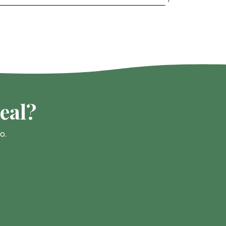
eal?
o.