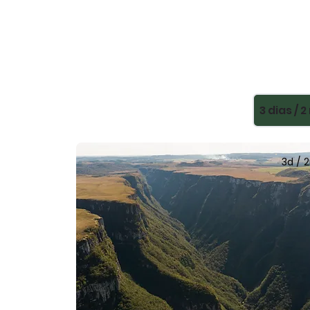
3 dias / 
3d / 