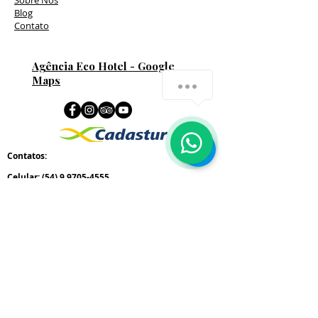
Sobre Nós
Blog
Contato
Agência Eco Hotel - Google
Maps
How can we help you?
Contatos:
Celular:
(54) 9 9705-4555
WhatsApp:
(51) 9 9793-9677
(51) 9 8051-3777
comercial@agenciaecohotel.com.br
www.agenciaecohotel.com.br
www.cambaraecohotel.com.br