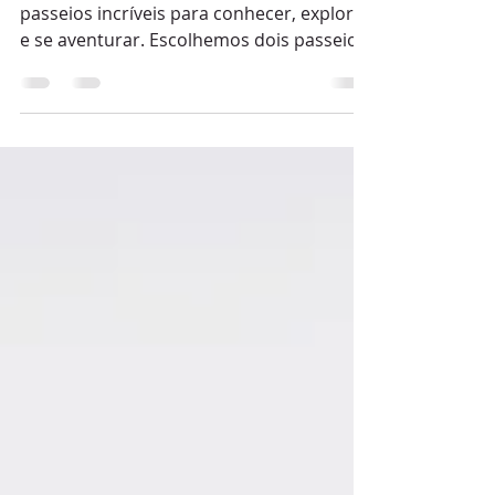
3 Estilos de Passeios
Incríveis Para Você
Conhecer os Canyons do
Sul!
Vamos mostrar a você três estilos de
passeios incríveis para conhecer, explorar
e se aventurar. Escolhemos dois passeios
para cada...