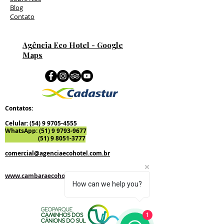
Blog
Contato
Agência Eco Hotel - Google
Maps
Contatos:
Celular:
(54) 9 9705-4555
WhatsApp:
(51) 9 9793-9677
(51) 9 8051-3777
comercial@agenciaecohotel.com.br
www.agenciaecohotel.com.br
www.cambaraecohotel.com.br
How can we help you?
1